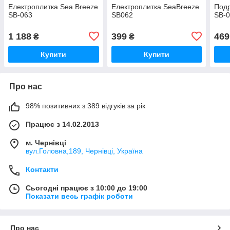
Електроплитка Sea Breeze
Електроплитка SeaBreeze
Подр
SB-063
SB062
SB-0
1 188
399
469
₴
₴
Купити
Купити
Про нас
98% позитивних з 389 відгуків за рік
Працює з 14.02.2013
м. Чернівці
вул.Головна,189, Чернівці, Україна
Контакти
Сьогодні працює з 10:00 до 19:00
Показати весь графік роботи
Про нас