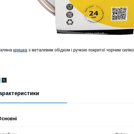
Скляна
кришка
з металевим обідком і ручкою покритої чорним силік
арактеристики
Основні