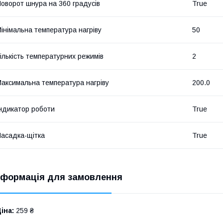
оворот шнура на 360 градусів
True
інімальна температура нагріву
50
ількість температурних режимів
2
аксимальна температура нагріву
200.0
ндикатор роботи
True
асадка-щітка
True
нформація для замовлення
іна:
259 ₴