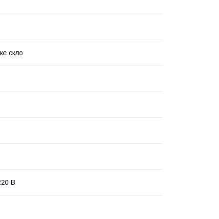
ке скло
20 В