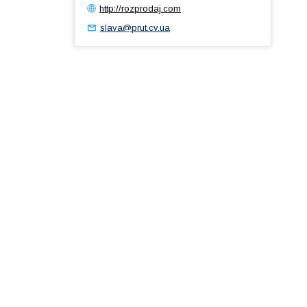
http://rozprodaj.com
slava@prut.cv.ua