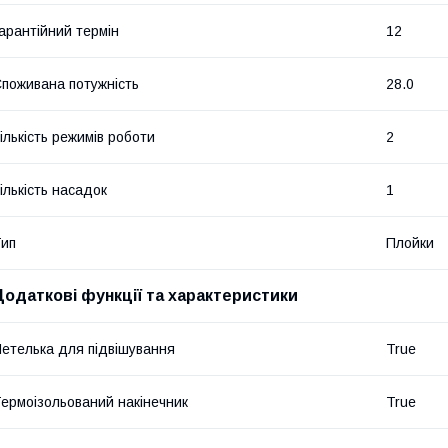
арантійний термін
12
поживана потужність
28.0
ількість режимів роботи
2
ількість насадок
1
ип
Плойки
Додаткові функції та характеристики
етелька для підвішування
True
ермоізольований накінечник
True