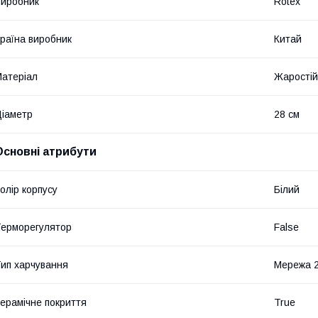
иробник
Rotex
раїна виробник
Китай
атеріал
Жаростій
іаметр
28 см
Основні атрибути
олір корпусу
Білий
ерморегулятор
False
ип харчування
Мережа 2
ерамічне покриття
True