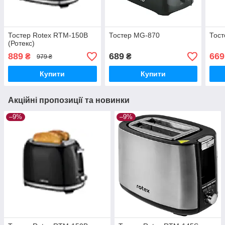
Тостер Rotex RTM-150В
Тостер MG-870
Тос
(Ротекс)
889
689
669
₴
₴
979 ₴
Купити
Купити
Акційні пропозиції та новинки
–9%
–9%