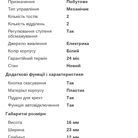
Призначення
Побутове
Тип управління
Механічне
Кількість тостів
2
Кількість відділень
2
Регулювання ступеня
Так
обсмажування
Джерело живлення
Електрика
Колір корпусу
Білий
Гарантійний термін
24 міс
Стан
Новий
Додаткові функції і характеристики
Кнопка скасування
Так
Матеріал корпусу
Пластик
Піддон для крихт
Так
Функція автовідключення
Так
Габаритні розміри
Висота
16 мм
Ширина
23 мм
Глибина
12 мм