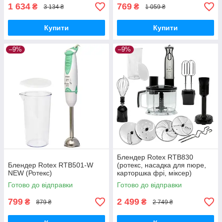
1 634
769
₴
₴
3 134 ₴
1 059 ₴
Купити
Купити
–9%
–9%
Блендер Rotex RTB830
Блендер Rotex RTB501-W
(ротекс, насадка для пюре,
NEW (Ротекс)
карторшка фрі, міксер)
Готово до відправки
Готово до відправки
799
2 499
₴
₴
879 ₴
2 749 ₴