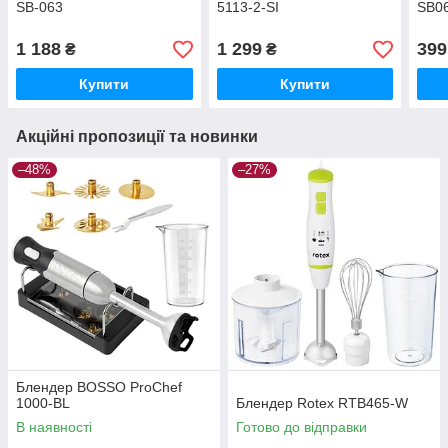
SB-063
5113-2-SI
SB0
1 188
1 299
399
₴
₴
Купити
Купити
Акційні пропозиції та новинки
–48%
–27%
Блендер BOSSO ProChef
1000-BL
Блендер Rotex RTB465-W
В наявності
Готово до відправки