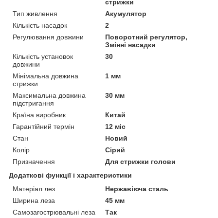
стрижки
Тип живлення
Акумулятор
Кількість насадок
2
Регулювання довжини
Поворотний регулятор,
Змінні насадки
Кількість установок
30
довжини
Мінімальна довжина
1 мм
стрижки
Максимальна довжина
30 мм
підстригання
Країна виробник
Китай
Гарантійний термін
12 міс
Стан
Новий
Колір
Сірий
Призначення
Для стрижки голови
Додаткові функції і характеристики
Матеріал лез
Нержавіюча сталь
Ширина леза
45 мм
Самозагострювальні леза
Так