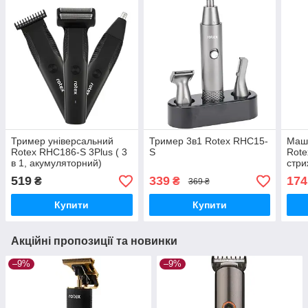
Тример універсальний
Тример 3в1 Rotex RHC15-
Маши
Rotex RHC186-S 3Plus ( 3
S
Rote
в 1, акумуляторний)
стри
519
339
174
₴
₴
369 ₴
Купити
Купити
Акційні пропозиції та новинки
–9%
–9%