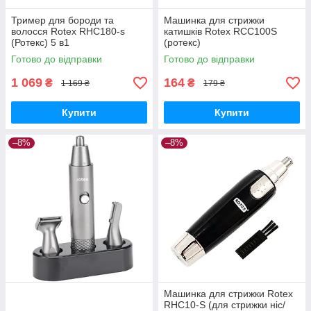
Тример для бороди та
Машинка для стрижки
волосся Rotex RHC180-s
катишків Rotex RCC100S
(Ротекс) 5 в1
(ротекс)
Готово до відправки
Готово до відправки
1 069
164
₴
₴
1 169 ₴
179 ₴
Купити
Купити
–8%
–8%
Машинка для стрижки Rotex
RHC10-S (для стрижки ніс/