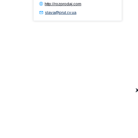
http://rozprodaj.com
slava@prut.cv.ua