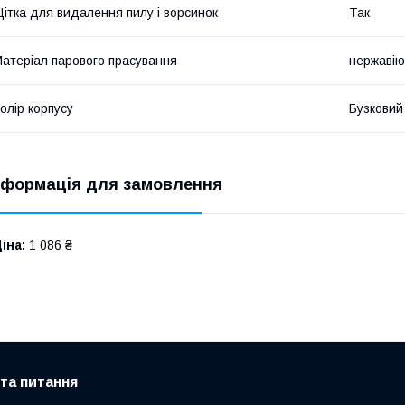
ітка для видалення пилу і ворсинок
Так
атеріал парового прасування
нержавію
олір корпусу
Бузковий
нформація для замовлення
іна:
1 086 ₴
 та питання