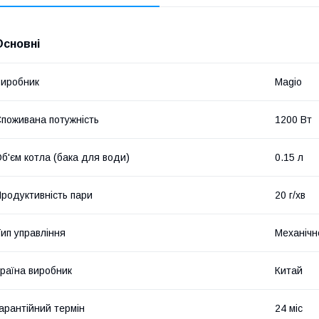
Основні
иробник
Magio
поживана потужність
1200 Вт
б'єм котла (бака для води)
0.15 л
родуктивність пари
20 г/хв
ип управління
Механічн
раїна виробник
Китай
арантійний термін
24 міс