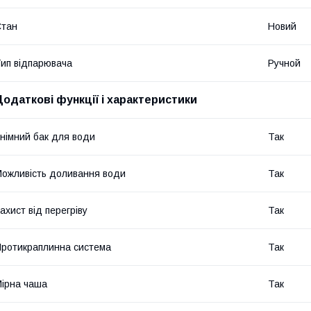
Стан
Новий
ип відпарювача
Ручной
Додаткові функції і характеристики
німний бак для води
Так
ожливість доливання води
Так
ахист від перегріву
Так
ротикраплинна система
Так
ірна чаша
Так