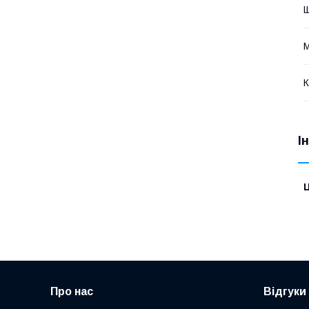
Щ
М
К
І
Ц
Про нас
Відгуки