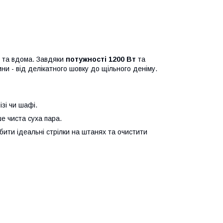
х та вдома. Завдяки
потужності 1200 Вт
та
ни - від делікатного шовку до щільного деніму.
ізі чи шафі.
е чиста суха пара.
бити ідеальні стрілки на штанях та очистити