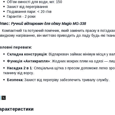
Об'єм ємності для води, мл: 150
Захист від перегрівання
Подавання пари: < 20 г/хв
Гарантія - 2 роки
Опис:
Ручний відпарювач для одягу Magio MG-338
омпактний та потужний помічник, який замінить праску в поїздка
видкому нагріванню, він миттєво приводить до ладу будь-які ткани
оловні переваги:
Складна конструкція
: Відпарювач займає мінімум місця у вал
Функція «Антикрапля»
: Жодних мокрих плям на одязі — лиш
Насадка 2 в 1
: Спеціальна щітка з пресом допоможе легко зро
тканину від ворсу.
Безпека:
Захист від перегріву забезпечить тривалу службу.
арактеристики