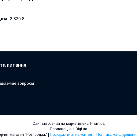
іна:
2 820 ₴
 та питання
даваемые вопросы
Сайт створений на маркетплейсі
Prom.ua
Продавець на Bigl.ua
Інтернет магазин "Розпродаж" |
Поскаржитися на контент
|
Політика конфіденційн