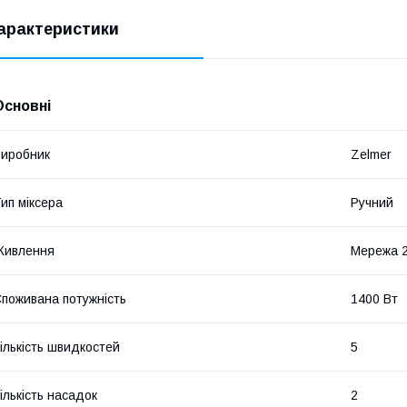
арактеристики
Основні
иробник
Zelmer
ип міксера
Ручний
Живлення
Мережа 
поживана потужність
1400 Вт
ількість швидкостей
5
ількість насадок
2