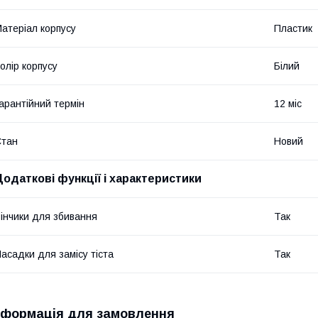
атеріал корпусу
Пластик
олір корпусу
Білий
арантійний термін
12 міс
Стан
Новий
Додаткові функції і характеристики
інчики для збивання
Так
асадки для замісу тіста
Так
нформація для замовлення