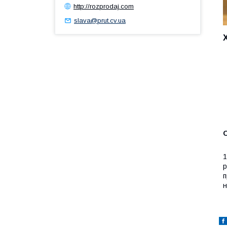
http://rozprodaj.com
slava@prut.cv.ua
1
р
п
н