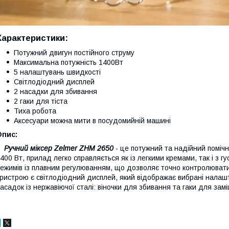
Характеристики:
Потужний двигун постійного струму
Максимальна потужність 1400Вт
5 налаштувань швидкості
Світлодіодний дисплей
2 насадки для збивання
2 гаки для тіста
Тиха робота
Аксесуари можна мити в посудомийній машині
Опис:
Ручний міксер Zelmer ZHM 2650
- це потужний та надійний помічн
400 Вт, прилад легко справляється як із легкими кремами, так і з 
ежимів із плавним регулюванням, що дозволяє точно контролюват
ристрою є світлодіодний дисплей, який відображає вибрані налаш
асадок із нержавіючої сталі: віночки для збивання та гаки для замі