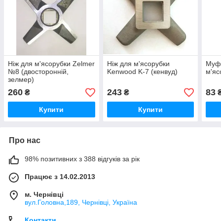
Ніж для м'ясорубки Zelmer
Ніж для м'ясорубки
Муфт
№8 (двосторонній,
Kenwood K-7 (кенвуд)
м'яс
зелмер)
260
243
83
₴
₴
Купити
Купити
Про нас
98% позитивних з 388 відгуків за рік
Працює з 14.02.2013
м. Чернівці
вул.Головна,189, Чернівці, Україна
Контакти