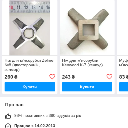
Ніж для м'ясорубки Zelmer
Ніж для м'ясорубки
Муфт
№8 (двосторонній,
Kenwood K-7 (кенвуд)
м'яс
зелмер)
260
243
83
₴
₴
Купити
Купити
Про нас
98% позитивних з 390 відгуків за рік
Працює з 14.02.2013