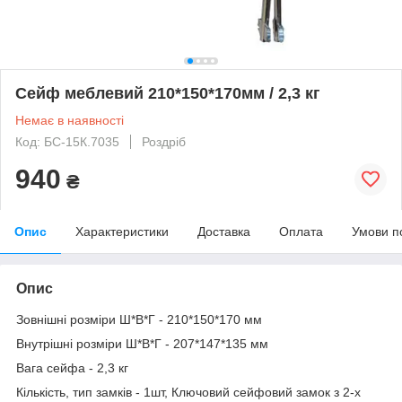
Сейф меблевий 210*150*170мм / 2,3 кг
Немає в наявності
Код: БС-15К.7035
Роздріб
940
₴
Опис
Характеристики
Доставка
Оплата
Умови п
Опис
Зовнішні розміри Ш*В*Г - 210*150*170 мм
Внутрішні розміри Ш*В*Г - 207*147*135 мм
Вага сейфа - 2,3 кг
Кількість, тип замків - 1шт, Ключовий сейфовий замок з 2-х