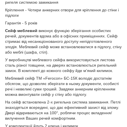
ригеля системою замикання
Кріплення - Чотири анкерних отвори для кріплення до стіни і
підлоги
Гарантія - 5 років
Сейф меблевий
виконує функцію зберігання особистих
речей, документів вдома або в офісних приміщеннях. Сейф
стримає від несанкціонованого доступу непідготовленого
злодія. Меблевий сейф може встановлюватися в підлогу, стіну
або меблі (шафа, стіл).
У виробництві меблевого сейфа використовується листова
сталь різної товщини, на дверях встановлюється ригельний
замок. В комплекті до кожного сейфу йде м'який килимок.
Меблевий сейф TM «Ferocon» БС-15К володіє достатнім
обсягом, що дозволяє зберігати в ньому документи, особисті
речі і невеликі суми грошей. Завдяки анкерним кріпленням
можна вмонтувати сейф у стіну або підлогу.
На сейф встановлена 2-х ригельна система замикання. Петлі
знаходяться всередині, що дає ефективний захист від злому.
Двері відкриваються на 100°, роблячи процес вкладення/
вилучення Ваших речей комфортним.
У комплектації йдуть 2 ключа і килимок.