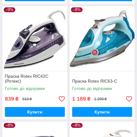
–9%
–8%
Праска Rotex RIC42C
(Ротекс)
Праска Rotex RIC63-C
Готово до відправки
Готово до відправки
839
1 189
₴
₴
919 ₴
1 299 ₴
Купити
Купити
–8%
–8%