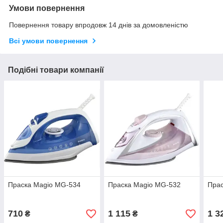
Умови повернення
Повернення товару впродовж 14 днів за домовленістю
Всі умови повернення
Подібні товари компанії
Праска Magio MG-534
Праска Magio MG-532
Прас
710
1 115
1 3
₴
₴