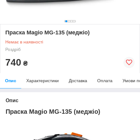
Праска Magio MG-135 (меджіо)
Немає в наявності
Роздріб
740
₴
Опис
Характеристики
Доставка
Оплата
Умови п
Опис
Праска Magio MG-135 (меджіо)