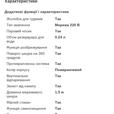
Характеристики
Додаткові функції і характеристики
Жолобок для гудзиків
Так
Тип живлення
Мережа 220 В
Паровий носик
Так
Об'єм резервуара для
0.24 л
води
Функція розбризкування
Так
Поворот шнура на 360
Так
градусів
Протикраплинна система
Так
Колір корпусу
Помаранчевий
Вертикальне
Так
відпарювання
Захист від накипу
Так
Довжина мережевого
1.5 м
шнура
Мірний стакан
Так
Функція самоочищення
Так