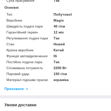
Суха прасування
Так
Основні
Тип
Побутової
Виробник
Magio
Швидкість подачі пари
40 г/хв
Гарантійний термін
12 міс
Регулювання подачі пари
Так
Стан
Новий
Країна виробник
Китай
Функція автовідключення
Ні
Постійна подача пара
Так
Споживана потужність
2200 Вт
Паровий удар
150 г/хв
Матеріал підошви праски
кераміка
Приховати
Умови доставки