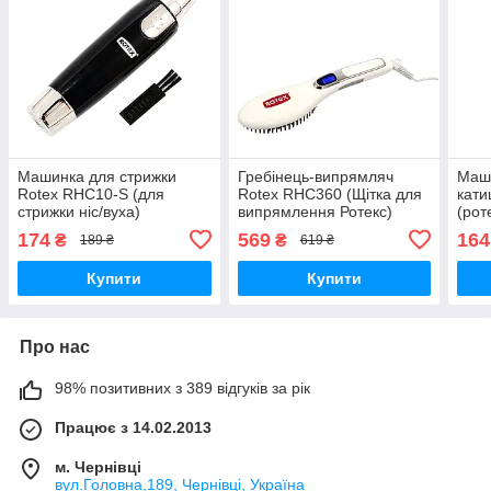
Машинка для стрижки
Гребінець-випрямляч
Маши
Rotex RHC10-S (для
Rotex RHC360 (Щітка для
кати
стрижки ніс/вуха)
випрямлення Ротекс)
(рот
174
569
164
₴
₴
189 ₴
619 ₴
Купити
Купити
Про нас
98% позитивних з 389 відгуків за рік
Працює з 14.02.2013
м. Чернівці
вул.Головна,189, Чернівці, Україна