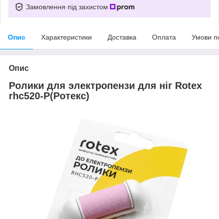
Замовлення під захистом
Опис
Характеристики
Доставка
Оплата
Умови п
Опис
Ролики для электропензи для ніг Rotex
rhc520-P(Ротекс)