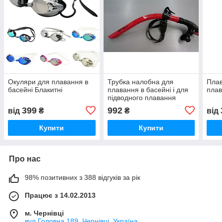
Окуляри для плавання в
Трубка налобна для
Плав
басейні Блакитні
плавання в басейні і для
плав
підводного плавання
(червона)
399
992
від
₴
₴
від
Купити
Купити
Про нас
98% позитивних з 388 відгуків за рік
Працює з 14.02.2013
м. Чернівці
вул.Головна,189, Чернівці, Україна