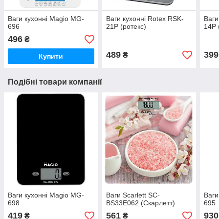
Ваги кухонні Magio MG-
Ваги кухонні Rotex RSK-
Ваги
696
21P (ротекс)
14P 
496
₴
489
399
₴
Купити
Подібні товари компанії
Ваги кухонні Magio MG-
Ваги Scarlett SC-
Ваги
698
BS33E062 (Скарлетт)
695
419
561
930
₴
₴