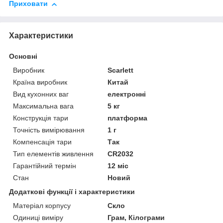
Приховати
Характеристики
Основні
Виробник
Scarlett
Країна виробник
Китай
Вид кухонних ваг
електронні
Максимальна вага
5 кг
Конструкція тари
платформа
Точність вимірювання
1 г
Компенсація тари
Так
Тип елементів живлення
CR2032
Гарантійний термін
12 міс
Стан
Новий
Додаткові функції і характеристики
Матеріал корпусу
Скло
Одиниці виміру
Грам, Кілограми