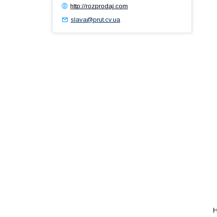
http://rozprodaj.com
slava@prut.cv.ua
Н