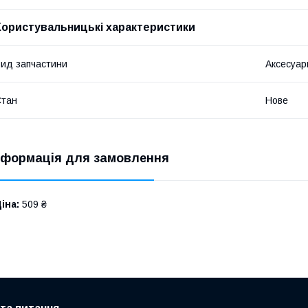
Користувальницькі характеристики
ид запчастини
Аксесуар
Стан
Нове
нформація для замовлення
іна:
509 ₴