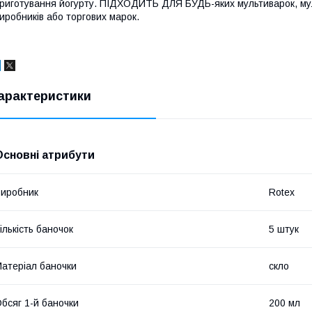
риготування йогурту. ПІДХОДИТЬ ДЛЯ БУДЬ-яких мультиварок, мул
иробників або торгових марок.
арактеристики
Основні атрибути
иробник
Rotex
ількість баночок
5 штук
атеріал баночки
скло
бсяг 1-й баночки
200 мл