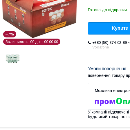
Готово до відправки
Купити
–7%
Залишилось
0
0
днів
0
0
0
0
0
0
+380 (50) 374-02-89
Vodafone
повернення товару п
У компанії підключені
будь-який товар не п