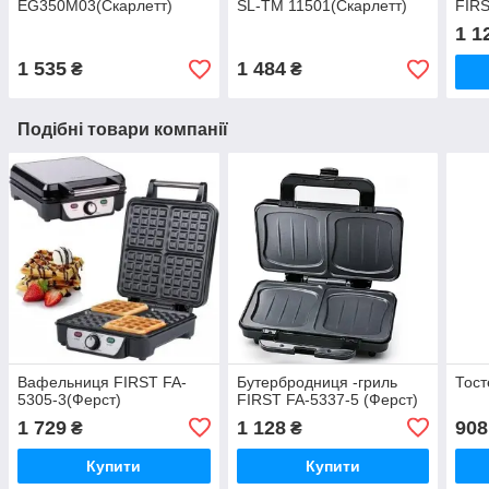
EG350M03(Скарлетт)
SL-TM 11501(Скарлетт)
FIRS
1 1
1 535
1 484
₴
₴
Подібні товари компанії
Вафельниця FIRST FA-
Бутербродниця -гриль
Тост
5305-3(Ферст)
FIRST FA-5337-5 (Ферст)
1 729
1 128
908
₴
₴
Купити
Купити