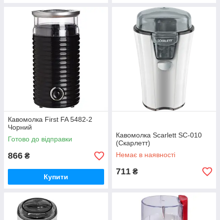
Кавомолка First FA 5482-2
Чорний
Кавомолка Scarlett SC-010
Готово до відправки
(Скарлетт)
866
Немає в наявності
₴
711
₴
Купити