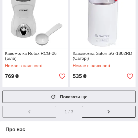
Кавомолка Rotex RCG-06
Кавомолка Satori SG-1802RD
(Біла)
(Саторі)
Немає в наявності
Немає в наявності
769
535
₴
₴
Показати ще
1
/ 3
Про нас