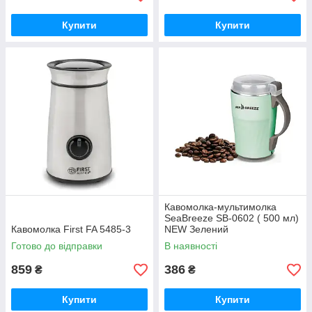
Купити
Купити
Кавомолка-мультимолка
SeaBreeze SB-0602 ( 500 мл)
Кавомолка First FA 5485-3
NEW Зелений
Готово до відправки
В наявності
859
386
₴
₴
Купити
Купити